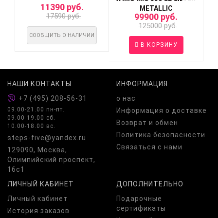
11390 руб.
METALLIC
17590 руб.
99900 руб.
125000 руб.
СООБЩИТЬ О НАЛИЧИИ
В КОРЗИНУ
НАШИ КОНТАКТЫ
ИНФОРМАЦИЯ
+7 (495) 208-56-31
о нас
09.00-21.00 пн-пт.
Информация о доставке
09.00-19.00 сб.
Возврат и обмен
10.00-18.00 вс.
Политика безопасности
steps-five@yandex.ru
Связаться с нами
129090, Москва,
Олимпийский проспект,
16с1
ЛИЧНЫЙ КАБИНЕТ
ДОПОЛНИТЕЛЬНО
Личный кабинет
Подарочные
сертификаты
История заказов