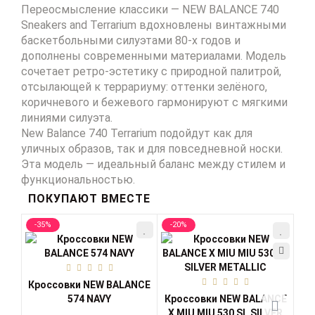
Переосмысление классики —
NEW BALANCE 740
Sneakers and Terrarium
вдохновлены винтажными
баскетбольными силуэтами 80-х годов и
дополнены современными материалами. Модель
сочетает ретро-эстетику с природной палитрой,
отсылающей к террариуму: оттенки зелёного,
коричневого и бежевого гармонируют с мягкими
линиями силуэта.
New Balance 740 Terrarium
подойдут как для
уличных образов, так и для повседневной носки.
Эта модель — идеальный баланс между стилем и
функциональностью.
ПОКУПАЮТ ВМЕСТЕ
-35%
-20%
-3
Кроссовки NEW BALANCE
574 NAVY
Кроссовки NEW BALANCE
Кр
X MIU MIU 530 SL SILVER
19