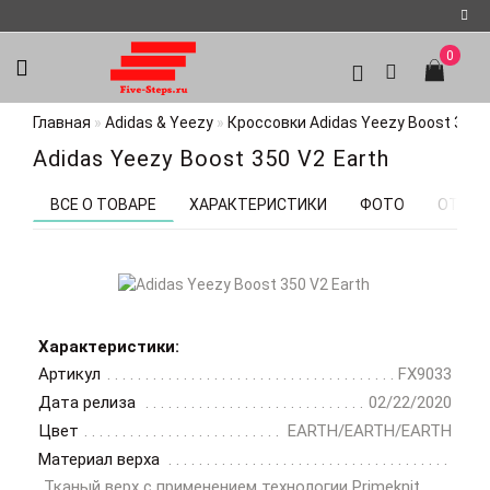
0
Регистрация
Главная
Adidas & Yeezy
Кроссовки Adidas Yeezy Boost 350 V
Авторизация
Adidas Yeezy Boost 350 V2 Earth
Мои
закладки
0
ВСЕ О ТОВАРЕ
ХАРАКТЕРИСТИКИ
ФОТО
ОТЗЫВ
Характеристики:
Артикул
FX9033
Дата релиза
02/22/2020
Цвет
EARTH/EARTH/EARTH
Материал верха
Тканый верх с применением технологии Primeknit,