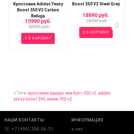
Кроссовки Adidas Yeezy
Boost 350 V2 Steel Grey
Boost 350 V2 Carbon
18890 руб.
Beluga
15990 руб.
26000 руб.
42000 руб.
В КОРЗИНУ
В КОРЗИНУ
Кр
Теги:
кроссовки адидас изи буст 350 v2
,
adidas
yeezy boost 350
,
изики 350 v2
НАШИ КОНТАКТЫ
ИНФОРМАЦИЯ
+7 (495) 208-56-31
о нас