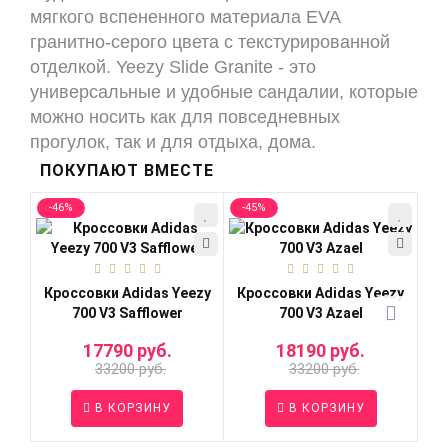
мягкого вспененного материала EVA 
гранитно-серого цвета с текстурированной 
отделкой. Yeezy Slide Granite - это 
универсальные и удобные сандалии, которые 
можно носить как для повседневных 
прогулок, так и для отдыха, дома.
ПОКУПАЮТ ВМЕСТЕ
-46%
-45%
-5
Кроссовки Adidas Yееzy
Кроссовки Adidas Yееzy
Кр
700 V3 Safflower
700 V3 Azael
B
17790 руб.
18190 руб.
33200 руб.
33200 руб.
В КОРЗИНУ
В КОРЗИНУ