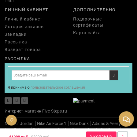
16с1
ЛИЧНЫЙ КАБИНЕТ
ДОПОЛНИТЕЛЬНО
Личный кабинет
Подарочные
сертификаты
История заказов
Карта сайта
Закладки
Рассылка
Возврат товара
РАССЫЛКА
Я принимаю
пользовательское соглашения
Интернет-магазин Five-Steps.ru
Nike Air Jordan
Nike Air Force 1
Nike Dunk
Adidas & Yeezy
New Balance
Balenciaga
Golden Goose
Amiri
Old Order
Premiata
Новинки
61990 руб.
92000 руб.