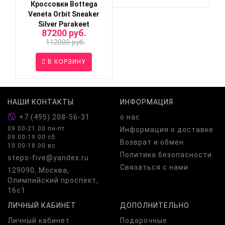
Кроссовки Bottega
Veneta Orbit Sneaker
Silver Parakeet
87200 руб.
112000 руб.
В КОРЗИНУ
НАШИ КОНТАКТЫ
ИНФОРМАЦИЯ
+7 (495) 208-56-31
о нас
09.00-21.00 пн-пт.
Информация о доставке
09.00-19.00 сб.
Возврат и обмен
10.00-18.00 вс.
Политика безопасности
steps-five@yandex.ru
Связаться с нами
129090, Москва,
Олимпийский проспект,
16с1
ЛИЧНЫЙ КАБИНЕТ
ДОПОЛНИТЕЛЬНО
Личный кабинет
Подарочные