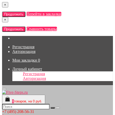
×
Перейти в закладки
Продолжить
×
Сравнить товары
Продолжить
Регистрация
Авторизация
Мои закладки
0
Личный кабинет
Регистрация
Авторизация
0
товаров, на 0 руб.
+7 (495) 208-56-31