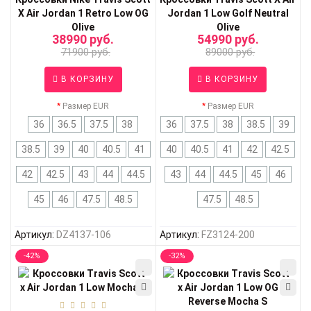
X Air Jordan 1 Retro Low OG
Jordan 1 Low Golf Neutral
Olive
Olive
38990 руб.
54990 руб.
71900 руб.
89000 руб.
В КОРЗИНУ
В КОРЗИНУ
Размер EUR
Размер EUR
36
36.5
37.5
38
36
37.5
38
38.5
39
38.5
39
40
40.5
41
40
40.5
41
42
42.5
42
42.5
43
44
44.5
43
44
44.5
45
46
45
46
47.5
48.5
47.5
48.5
Артикул:
DZ4137-106
Артикул:
FZ3124-200
-42%
-32%