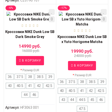
Артикул:
CZ0790 107
-6%
-17%
Кроссовки NIKE Dunk Low SB
Dark Smoke Grey
Кроссовки NIKE Dunk Low SB
x Yuto Horigome Matcha
14990 руб.
16000 руб.
19990 руб.
24000 руб.
В КОРЗИНУ
В КОРЗИНУ
Размер EUR
Размер EUR
36
37.5
38
38.5
39
36
37.5
38
38.5
39
40
40.5
41
42
42.5
40
40.5
41
42
42.5
44
46
43
44
44.5
45
46
Артикул:
HF3063 001
47.5