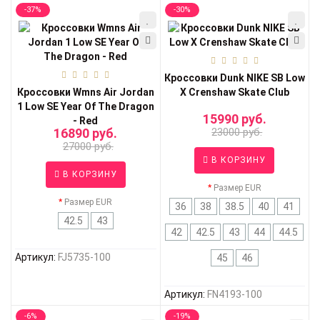
-37%
-30%
Кроссовки Dunk NIKE SB Low
Кроссовки Wmns Air Jordan
X Crenshaw Skate Club
1 Low SE Year Of The Dragon
15990 руб.
- Red
16890 руб.
23000 руб.
27000 руб.
В КОРЗИНУ
В КОРЗИНУ
Размер EUR
Размер EUR
36
38
38.5
40
41
42.5
43
42
42.5
43
44
44.5
Артикул:
FJ5735-100
45
46
Артикул:
FN4193-100
-6%
-19%