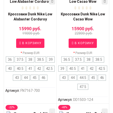
Кроссовки Dunk Nike Low
Кроссовки Dunk Nike Low
Alabaster Corduroy
Cacao Wow
15990 руб.
15900 руб.
19000 руб.
22800 руб.
В КОРЗИНУ
В КОРЗИНУ
Размер EUR
Размер EUR
36
37.5
38
38.5
39
36.5
37.5
38
38.5
40
40.5
41
42
42.5
39
40.5
41
42
42.5
43
44
45
46
43
44
44.5
45
46
47.5
Артикул:
FN7167-700
Артикул:
DD1503-124
-22%
-48%