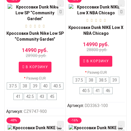
Кроссовки Dunk NIKE Low X
Кроссовки Dunk Nike Low SP
NBA Chicago
“Community Garden”
14990 руб.
14990 руб.
28800 руб.
28900 руб.
В КОРЗИНУ
В КОРЗИНУ
Размер EUR
Размер EUR
37.5
38
38.5
39
37.5
38
39
40
40.5
40.5
41
46
41
42.5
43
45
Артикул:
DD3363-100
Артикул:
CZ9747-900
-48%
-16%