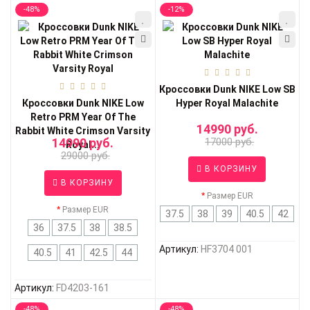
-48%
-12%
Кроссовки Dunk NIKE Low SB
Кроссовки Dunk NIKE Low
Hyper Royal Malachite
Retro PRM Year Of The
14990 руб.
Rabbit White Crimson Varsity
14990 руб.
17000 руб.
Royal...
29000 руб.
В КОРЗИНУ
В КОРЗИНУ
Размер EUR
Размер EUR
37.5
38
39
40.5
42
36
37.5
38
38.5
Артикул:
HF3704 001
40.5
41
42.5
44
Артикул:
FD4203-161
-48%
-48%