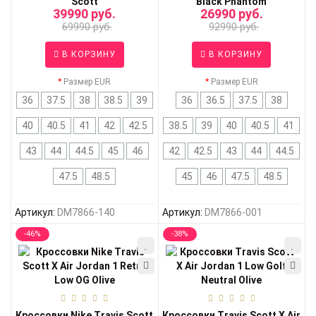
Scott
Black Phantom
39990 руб.
26990 руб.
69990 руб.
92990 руб.
В КОРЗИНУ
В КОРЗИНУ
Размер EUR
Размер EUR
36
37.5
38
38.5
39
36
36.5
37.5
38
40
40.5
41
42
42.5
38.5
39
40
40.5
41
43
44
44.5
45
46
42
42.5
43
44
44.5
47.5
48.5
45
46
47.5
48.5
Артикул:
DM7866-140
Артикул:
DM7866-001
-46%
-38%
Кроссовки Nike Travis Scott
Кроссовки Travis Scott X Air