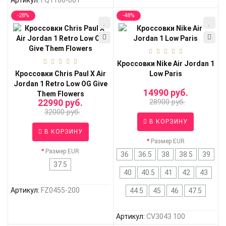
Артикул:
FQ1180-001
-28%
-48%
Кроссовки Nike Air Jordan 1
Кроссовки Chris Paul X Air
Low Paris
Jordan 1 Retro Low OG Give
14990 руб.
Them Flowers
22990 руб.
28900 руб.
32000 руб.
В КОРЗИНУ
В КОРЗИНУ
Размер EUR
Размер EUR
36
36.5
38
38.5
39
37.5
40
40.5
41
42
43
Артикул:
FZ0455-200
44.5
45
46
47.5
Артикул:
CV3043 100