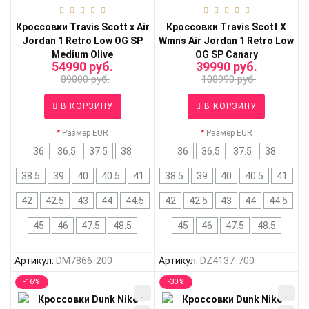
Кроссовки Travis Scott x Air
Кроссовки Travis Scott X
Jordan 1 Retro Low OG SP
Wmns Air Jordan 1 Retro Low
Medium Olive
OG SP Canary
54990 руб.
39990 руб.
89000 руб.
108990 руб.
В КОРЗИНУ
В КОРЗИНУ
Размер EUR
Размер EUR
36
36.5
37.5
38
36
36.5
37.5
38
38.5
39
40
40.5
41
38.5
39
40
40.5
41
42
42.5
43
44
44.5
42
42.5
43
44
44.5
45
46
47.5
48.5
45
46
47.5
48.5
Артикул:
DM7866-200
Артикул:
DZ4137-700
-16%
-30%