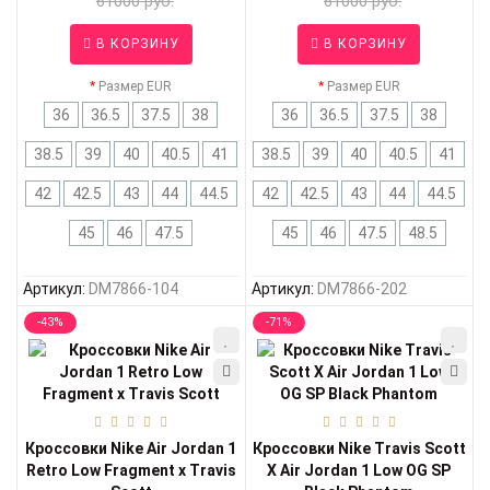
61000 руб.
61000 руб.
В КОРЗИНУ
В КОРЗИНУ
Размер EUR
Размер EUR
36
36.5
37.5
38
36
36.5
37.5
38
38.5
39
40
40.5
41
38.5
39
40
40.5
41
42
42.5
43
44
44.5
42
42.5
43
44
44.5
45
46
47.5
45
46
47.5
48.5
Артикул:
DM7866-104
Артикул:
DM7866-202
-43%
-71%
Кроссовки Nike Air Jordan 1
Кроссовки Nike Travis Scott
Retro Low Fragment x Travis
X Air Jordan 1 Low OG SP