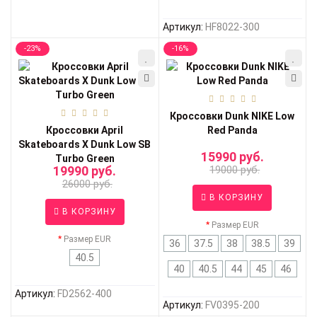
Артикул:
HF8022-300
-23%
-16%
Кроссовки Dunk NIKE Low
Кроссовки April
Red Panda
Skateboards X Dunk Low SB
15990 руб.
Turbo Green
19990 руб.
19000 руб.
26000 руб.
В КОРЗИНУ
В КОРЗИНУ
Размер EUR
Размер EUR
36
37.5
38
38.5
39
40.5
40
40.5
44
45
46
Артикул:
FD2562-400
Артикул:
FV0395-200