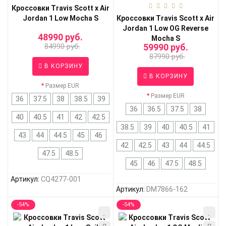
Кроссовки Travis Scott x Air
Jordan 1 Low Mocha S
Кроссовки Travis Scott x Air
Jordan 1 Low OG Reverse
48990 руб.
Mocha S
84990 руб.
59990 руб.
87990 руб.
В КОРЗИНУ
В КОРЗИНУ
Размер EUR
Размер EUR
36
37.5
38
38.5
39
36
36.5
37.5
38
40
40.5
41
42
42.5
38.5
39
40
40.5
41
43
44
44.5
45
46
42
42.5
43
44
44.5
47.5
48.5
45
46
47.5
48.5
Артикул:
CQ4277-001
Артикул:
DM7866-162
-54%
-54%