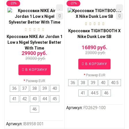
-23%
-27%
Кроссовки TIGHTBOOTH X
Кроссовки NIKE Air Jordan 1
Nike Dunk Low SB
Low x Nigel Sylvester Better
16890 руб.
With Time
29900 руб.
23000 руб.
39000 руб.
В КОРЗИНУ
В КОРЗИНУ
Размер EUR
Размер EUR
36
38
39
40
40.5
36
37
38
39
40
41
44.5
46
41
42
43
44
45
Артикул:
FD2629-100
46
Артикул:
IB8958 001