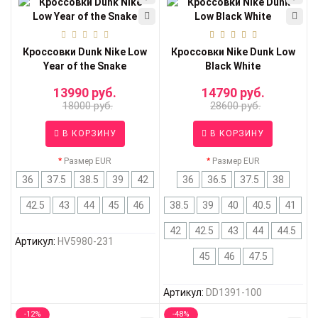
Кроссовки Dunk Nike Low
Кроссовки Nike Dunk Low
Year of the Snake
Black White
13990 руб.
14790 руб.
18000 руб.
28600 руб.
В КОРЗИНУ
В КОРЗИНУ
Размер EUR
Размер EUR
36
37.5
38.5
39
42
36
36.5
37.5
38
42.5
43
44
45
46
38.5
39
40
40.5
41
42
42.5
43
44
44.5
Артикул:
HV5980-231
45
46
47.5
Артикул:
DD1391-100
-12%
-48%