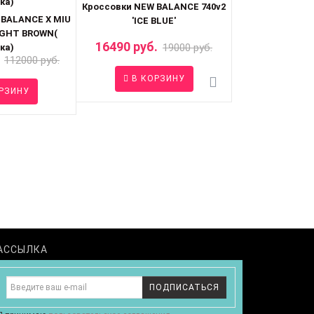
Кроссовки NEW BALANCE 740v2
Кроссовки New 
 BALANCE X MIU
'ICE BLUE'
BLACK METAL
LIGHT BROWN(
16490 руб.
18990 руб.
19000 руб.
ка)
112000 руб.
В КОРЗИНУ
В КО
РЗИНУ
АССЫЛКА
ПОДПИСАТЬСЯ