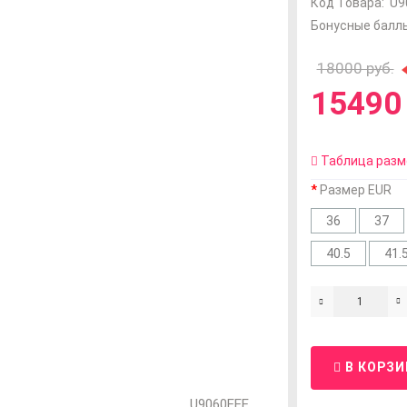
Код Товара:
U9
Бонусные баллы
18000 руб.
15490 
Таблица разм
Размер EUR
36
37
40.5
41.
В КОРЗИ
U9060EEE