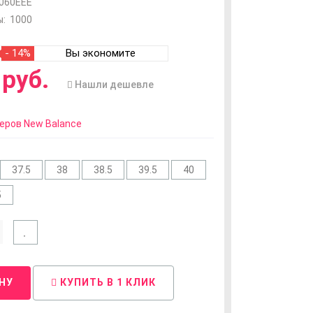
060EEE
:
1000
- 14%
Вы экономите
руб.
Нашли дешевле
еров New Balance
37.5
38
38.5
39.5
40
5
НУ
КУПИТЬ В 1 КЛИК