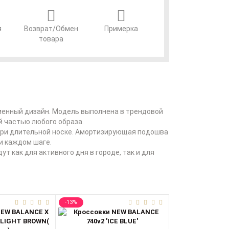
я
Возврат/Обмен
Примерка
товара
еменный дизайн. Модель выполнена в трендовой
й частью любого образа.
 при длительной носке. Амортизирующая подошва
и каждом шаге.
т как для активного дня в городе, так и для
-13%
-17%