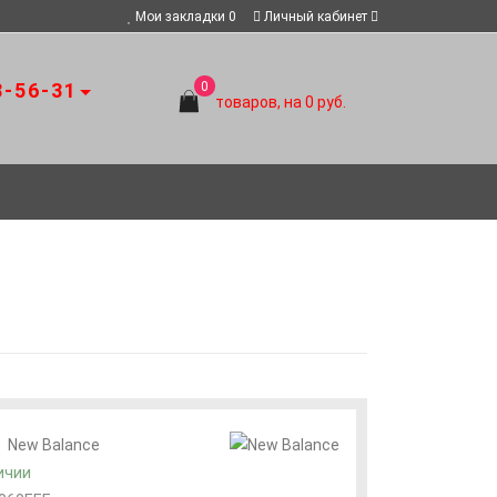
Мои закладки
0
Личный кабинет
8-56-31
0
товаров, на 0 руб.
:
New Balance
ичии