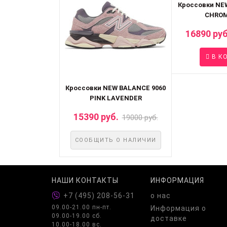
Кроссовки NE
CHROM
16890 руб
В К
Кроссовки NEW BALANCE 9060
PINK LAVENDER
15390 руб.
19000 руб.
СООБЩИТЬ О НАЛИЧИИ
НАШИ КОНТАКТЫ
ИНФОРМАЦИЯ
+7 (495) 208-56-31
о нас
09.00-21.00 пн-пт.
Информация о
09.00-19.00 сб.
доставке
10.00-18.00 вс.