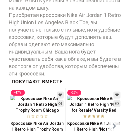
можете быть уверены в своей безопасности
на каждом шагу.
Приобретая кроссовки Nike Air Jordan 1 Retro
High Union Los Angeles Black Toe, вы
получаете не только стильные, но и удобные
кроссовки, которые будут дополнять ваш
образ и сделают его максимально
индивидуальным. Ваша нога будет
чувствовать себя как в облаке, и вы будете в
восторге от удобства, которым обеспечены
эти кроссовки.
ПОКУПАЮТ ВМЕСТЕ
-47%
-26%
-4
Кро
Кроссовки Nike Air Jordan
Кроссовки Nike Air Jordan
1 Retro High Trophy Room
1 Retro High "Not for