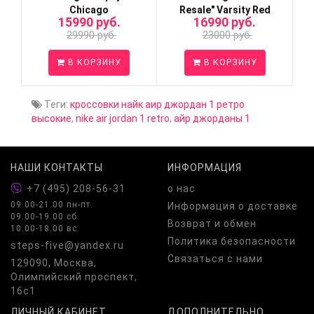
Chicago
Resale" Varsity Red
15990 руб.
16990 руб.
29990 руб.
23000 руб.
В КОРЗИНУ
В КОРЗИНУ
Теги:
кроссовки найк аир джордан 1 ретро
высокие
,
nike air jordan 1 retro
,
айр джорданы 1
НАШИ КОНТАКТЫ
ИНФОРМАЦИЯ
+7 (495) 208-56-31
о нас
09.00-21.00 пн-пт.
Информация о доставке
09.00-19.00 сб.
Возврат и обмен
10.00-18.00 вс.
Политика безопасности
steps-five@yandex.ru
Связаться с нами
129090, Москва,
Олимпийский проспект,
16с1
ЛИЧНЫЙ КАБИНЕТ
ДОПОЛНИТЕЛЬНО