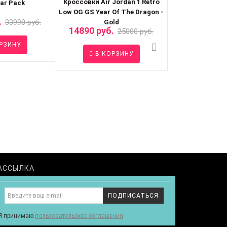
Кроссовки Air Jordan 1 Retro
ear Pack
SP AMBUS
Low OG GS Year Of The Dragon -
.
18890 руб.
33990 руб.
Gold
14890 руб.
25000 руб.
РЗИНУ
В КО
В КОРЗИНУ
АССЫЛКА
ПОДПИСАТЬСЯ
Я принимаю
пользовательское соглашения