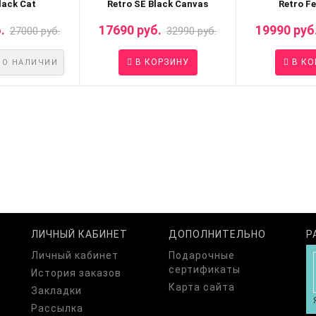
lack Cat
Retro SE Black Canvas
Retro F
.
17690 руб.
19990 руб
27000 руб.
32990 руб.
В КОРЗИНУ
В КО
 О НАЛИЧИИ
ЛИЧНЫЙ КАБИНЕТ
ДОПОЛНИТЕЛЬНО
Р
Личный кабинет
Подарочные
сертификаты
История заказов
Карта сайта
Закладки
Рассылка