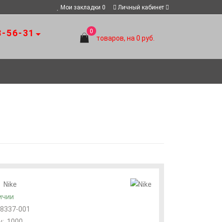
Мои закладки
0
Личный кабинет
8-56-31
0
товаров, на 0 руб.
:
Nike
ичии
8337-001
:
1000