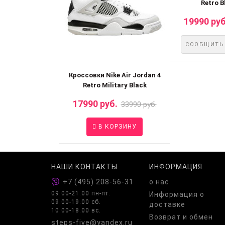
Retro B
19990 руб
СООБЩИТЬ
Кроссовки Nike Air Jordan 4
Retro Military Black
17990 руб.
33990 руб.
В КОРЗИНУ
НАШИ КОНТАКТЫ
ИНФОРМАЦИЯ
+7 (495) 208-56-31
о нас
09.00-21.00 пн-пт.
Информация о
09.00-19.00 сб.
доставке
10.00-18.00 вс.
Возврат и обмен
steps-five@yandex.ru