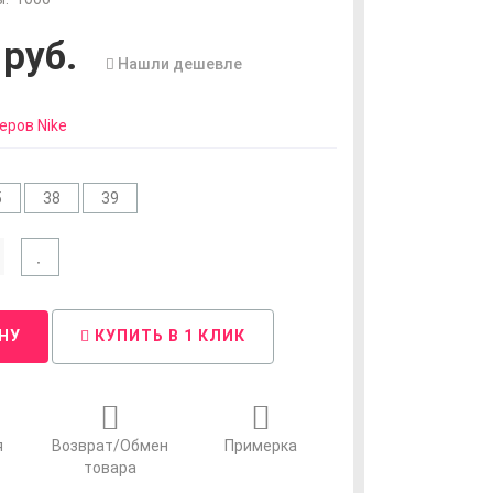
руб.
Нашли дешевле
еров Nike
5
38
39
НУ
КУПИТЬ В 1 КЛИК
я
Возврат/Обмен
Примерка
товара