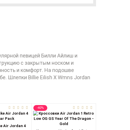
опулярной певицей Билли Айлиш и
струкцию с закрытым носком и
чность и комфорт. На подошве
. Шлепки Billie Eilish X Wmns Jordan
-40%
-35%
e Air Jordan 4
Кроссовки Nike 