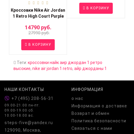
В КОРЗИНУ
Кроссовки Nike Air Jordan
1 Retro High Court Purple
14790 руб.
27990 руб.
В КОРЗИНУ
Теги:
кроссовки найк аир джордан 1 ретро
высокие
,
nike air jordan 1 retro
,
айр джорданы 1
НАШИ КОНТАКТЫ
ИНФОРМАЦИЯ
+7 (495) 208-56-31
о нас
09.00-21.00 пн-пт.
Информация о доставке
09.00-19.00 сб.
Возврат и обмен
10.00-18.00 вс.
Политика безопасности
steps-five@yandex.ru
Связаться с нами
129090, Москва,