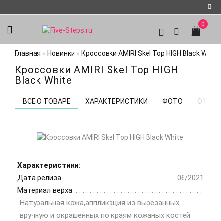
0
Регистрация
Главная
Новинки
Кроссовки AMIRI Skel Top HIGH Black White
Авторизация
Кроссовки AMIRI Skel Top HIGH
Мои
Black White
закладки
0
ВСЕ О ТОВАРЕ
ХАРАКТЕРИСТИКИ
ФОТО
ОТЗЫВ
Характеристики:
Дата релиза
06/2021
Материал верха
Натуральная кожа,аппликация из вырезанных
вручную и окрашенных по краям кожаных костей