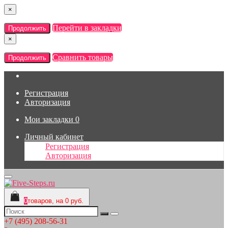
×
Перейти в закладки
Продолжить
×
Сравнить товары
Продолжить
Регистрация
Авторизация
Мои закладки
0
Личный кабинет
Регистрация
Авторизация
0
товаров, на 0 руб.
+7 (495) 208-56-31