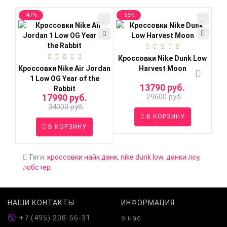
-47%
-53%
-4
Кроссовки Nike Dunk Low
Кро
Кроссовки Nike Air Jordan
Harvest Moon
1 Low OG Year of the
13790 руб.
Rabbit
17990 руб.
29600 руб.
34000 руб.
В КОРЗИНУ
В КОРЗИНУ
Теги:
кроссовки найк данк
,
nike dunk low
,
данки лоу
,
лобстер
НАШИ КОНТАКТЫ
ИНФОРМАЦИЯ
+7 (495) 208-56-31
о нас