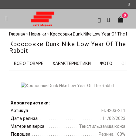
0
Регистрация
Главная
Новинки
Кроссовки Dunk Nike Low Year Of The Rabb
Авторизация
Кроссовки Dunk Nike Low Year Of The
Мои
Rabbit
закладки
0
ВСЕ О ТОВАРЕ
ХАРАКТЕРИСТИКИ
ФОТО
ОТЗЫВ
Характеристики:
Артикул
FD4203-211
Дата релиза
11/02/2023
Материал верха
Текстиль,замша,кожа
Подошва
Резина 100%