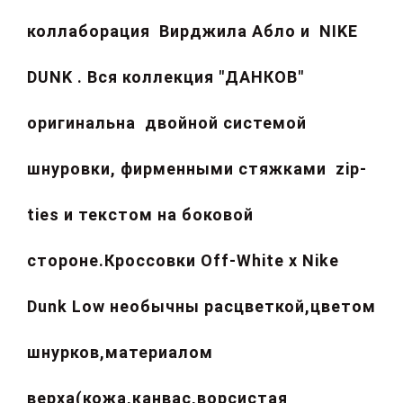
коллаборация
Вирджила Абло и
NIKE
DUNK . Вся коллекция "ДАНКОВ"
оригинальна двойной системой
шнуровки, фирменными стяжками
zip-
ties и текстом на боковой
стороне.Кроссовки
Off-White x Nike
Dunk Low необычны расцветкой,цветом
шнурков,материалом
верха(кожа,канвас,ворсистая