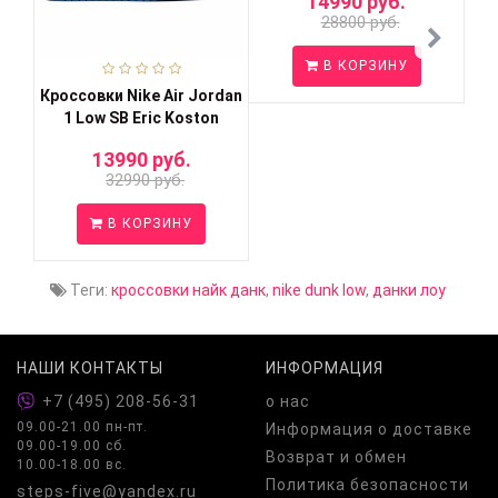
14990 руб.
28800 руб.
В КОРЗИНУ
Кроссовки Nike Air Jordan
1 Low SB Eric Koston
13990 руб.
32990 руб.
В КОРЗИНУ
Теги:
кроссовки найк данк
,
nike dunk low
,
данки лоу
НАШИ КОНТАКТЫ
ИНФОРМАЦИЯ
+7 (495) 208-56-31
о нас
09.00-21.00 пн-пт.
Информация о доставке
09.00-19.00 сб.
Возврат и обмен
10.00-18.00 вс.
Политика безопасности
steps-five@yandex.ru