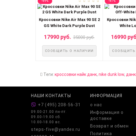
-49%
-41%
Кроссовки Nike Air Max 90 SE 2
Кроссовки Nik
GS White Dark Purple Dust
White Lo
17990 руб.
16990 руб
35000 руб.
СООБЩИТЬ О НАЛИЧИИ
СООБЩИТЬ
Теги:
кроссовки найк данк
,
nike dunk low
,
данк
НАШИ КОНТАКТЫ
ИНФОРМАЦИЯ
+7 (495) 208-56-31
о нас
09.00-21.00 пн-пт.
Информация о
09.00-19.00 сб.
доставке
10.00-18.00 вс.
Возврат и обмен
steps-five@yandex.ru
Политика