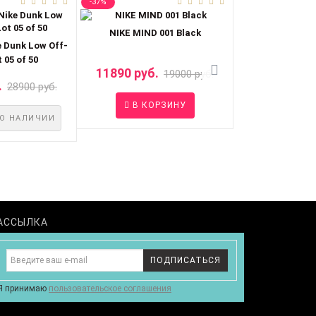
-37%
-32%
NIKE MIND 001 Black
 Dunk Low Off-
Кроссовки Nike A
 05 of 50
- No
11890 руб.
19000 руб.
.
25990 руб.
28900 руб.
В КОРЗИНУ
В КО
О НАЛИЧИИ
АССЫЛКА
ПОДПИСАТЬСЯ
Я принимаю
пользовательское соглашения