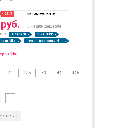
- 50%
Вы экономите
руб.
Нашли дешевле
риях
Новинки
Nike Dunk
овки Nike
Низкие кроссовки Nike
еров Nike
42
42.5
43
44
44.5
 НАЛИЧИИ