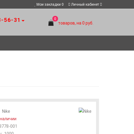
Мои закладки
0
Личный кабинет
8-56-31
0
товаров, на 0 руб.
:
Nike
 наличии
8778-001
:
1000