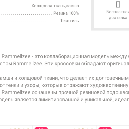
Холщовая ткань,замша
Бесплатна
Резина 100%
доставка
Текстиль
B Rammellzee - это коллаборационная модель между 
том Rammellzee. Эти кроссовки обладают оригина
замши и холщовой ткани, что делает их долговечны
оттенки и узоры, которые отражают художественну
B Rammellzee оснащены прочной резиновой подошвой
одель является лимитированной и уникальной, идеа