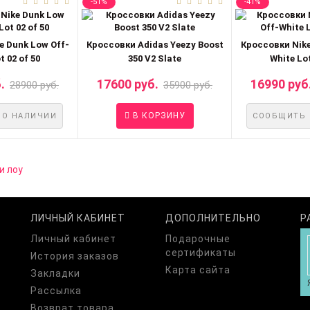
-51%
-41%
e Dunk Low Off-
Кроссовки Adidas Yeezy Boost
Кроссовки Nike
t 02 of 50
350 V2 Slate
White Lot
.
17600 руб.
16990 руб
28900 руб.
35900 руб.
В КОРЗИНУ
 О НАЛИЧИИ
СООБЩИТЬ 
и лоу
ЛИЧНЫЙ КАБИНЕТ
ДОПОЛНИТЕЛЬНО
Р
Личный кабинет
Подарочные
сертификаты
История заказов
Карта сайта
Закладки
Рассылка
Возврат товара