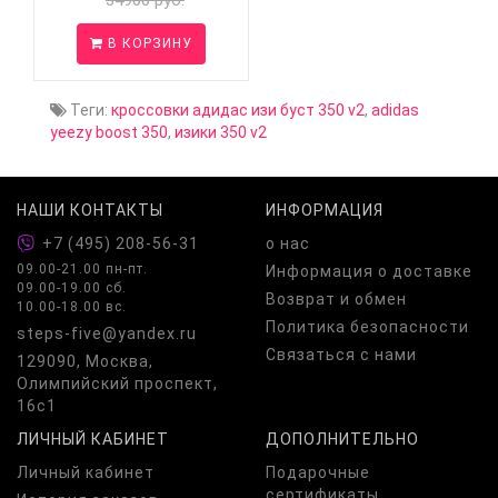
34900 руб.
В КОРЗИНУ
Теги:
кроссовки адидас изи буст 350 v2
,
adidas
yeezy boost 350
,
изики 350 v2
НАШИ КОНТАКТЫ
ИНФОРМАЦИЯ
+7 (495) 208-56-31
о нас
09.00-21.00 пн-пт.
Информация о доставке
09.00-19.00 сб.
Возврат и обмен
10.00-18.00 вс.
Политика безопасности
steps-five@yandex.ru
Связаться с нами
129090, Москва,
Олимпийский проспект,
16с1
ЛИЧНЫЙ КАБИНЕТ
ДОПОЛНИТЕЛЬНО
Личный кабинет
Подарочные
сертификаты