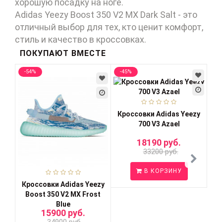
хорошую посадку на ноге.
Adidas Yeezy Boost 350 V2 MX Dark Salt - это
отличный выбор для тех, кто ценит комфорт,
стиль и качество в кроссовках.
ПОКУПАЮТ ВМЕСТЕ
-54%
-45%
-3
Кроссовки Adidas Yееzy
Кр
700 V3 Azael
18190 руб.
33200 руб.
В КОРЗИНУ
Кроссовки Adidas Yeezy
Boost 350 V2 MX Frost
Blue
15900 руб.