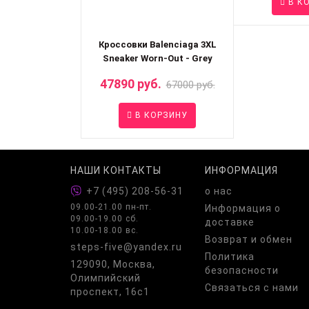
В К
Кроссовки Balenciaga 3XL
Sneaker Worn-Out - Grey
47890 руб.
67000 руб.
В КОРЗИНУ
НАШИ КОНТАКТЫ
ИНФОРМАЦИЯ
+7 (495) 208-56-31
о нас
09.00-21.00 пн-пт.
Информация о
09.00-19.00 сб.
доставке
10.00-18.00 вс.
Возврат и обмен
steps-five@yandex.ru
Политика
129090, Москва,
безопасности
Олимпийский
Связаться с нами
проспект, 16с1