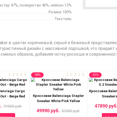
стер 47%, полиуретан 40%, нейлон 13%
Резина 100%
Текстиль
eaker в цветах коричневый, серый и бежевый представляю
уристичный дизайн с массивной подошвой, что придаёт 
и смелых образов, добавляя нотку роскоши и современнос
-38%
-51%
lenciaga Cargo
Кроссовки Balen
Кроссовки Balenciaga Stapler
Out - Beige Red
Sneakers
Sneaker White Pink Yellow
.
47890 руб
91000 руб.
49990 руб.
81000 руб.