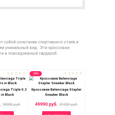
т собой сочетание спортивного стиля и
им уникальный вид. Эти кроссовки
ти в повседневный гардероб.
-38%
-20%
ciaga Triple S.2
Кроссовки Balenciaga Stapler
Кроссовки Bal
 in Black
Sneaker Black
Sneaker
.
49990 руб.
56990 руб.
98000 руб.
81000 руб.