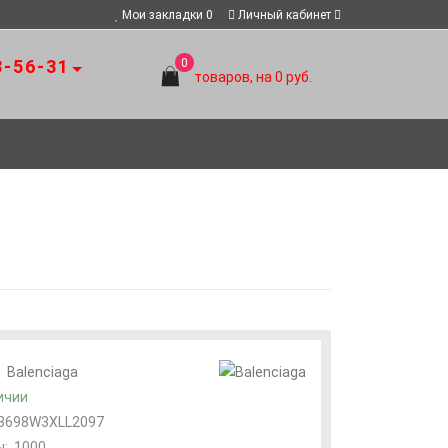
Мои закладки
0
Личный кабинет
8-56-31
0
товаров, на 0 руб.
:
Balenciaga
ичии
8698W3XLL2097
:
1000