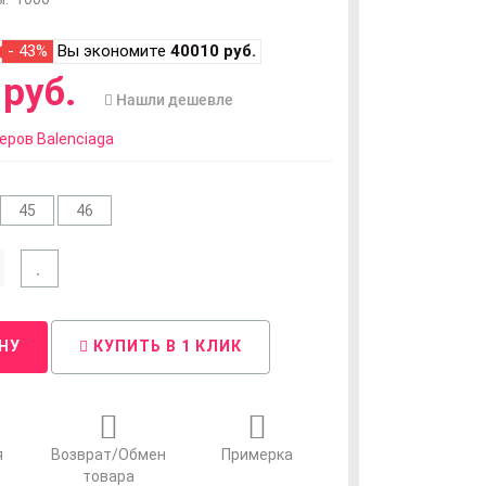
- 43%
Вы экономите
40010 руб.
руб.
Нашли дешевле
еров Balenciaga
45
46
НУ
КУПИТЬ В 1 КЛИК
я
Возврат/Обмен
Примерка
товара