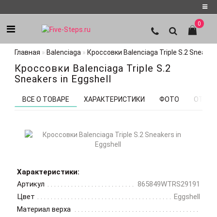
0
Регистрация
Главная
Balenciaga
Кроссовки Balenciaga Triple S.2 Sneakers
Авторизация
Кроссовки Balenciaga Triple S.2
Мои
Sneakers in Eggshell
закладки
0
ВСЕ О ТОВАРЕ
ХАРАКТЕРИСТИКИ
ФОТО
ОТЗЫВ
Характеристики:
Артикул
865849WTRS29191
Цвет
Eggshell
Материал верха