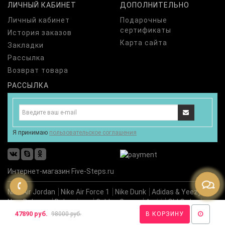
ЛИЧНЫЙ КАБИНЕТ
ДОПОЛНИТЕЛЬНО
Личный кабинет
Подарочные
сертификаты
История заказов
Карта сайта
Закладки
Рассылка
Возврат товара
РАССЫЛКА
Я принимаю
пользовательское соглашения
Интернет-магазин Five-Steps.ru
Nike Air Jordan
Nike Air Force 1
Nike Dunk
Adidas & Yeezy
New Balance
Balenciaga
Golden Goose
Amiri
Old Order
Premiata
Новинки
47890 руб.
98000 руб.
В КОРЗИНУ