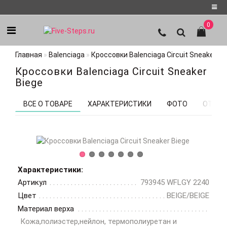
0
Регистрация
Главная
Balenciaga
Кроссовки Balenciaga Circuit Sneaker Bi
Авторизация
Кроссовки Balenciaga Circuit Sneaker
Мои
Biege
закладки
0
ВСЕ О ТОВАРЕ
ХАРАКТЕРИСТИКИ
ФОТО
ОТЗЫВ
Характеристики:
Артикул
793945 WFLGY 2240
Цвет
BEIGE/BEIGE
Материал верха
Кожа,полиэстер,нейлон, термополиуретан и