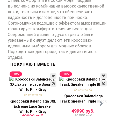
стиля, комфорта и высокой моды. Модель
выполнена из комбинации высококачественной
кожи, текстиля и замши, что обеспечивает
надежность и долговечность при носке.
Эргономичная подошва с эффектом амортизации
гарантирует комфорт в течение всего дня.
Современный дизайн в духе стритстайла и
узнаваемый силуэт делают эти кроссовки
идеальным выбором для модных образов.
Подходят как для города, так и для активного
отдыха.
ПОКУПАЮТ ВМЕСТЕ
-40%
-18%
-3
Кроссовки Balenciaga
К
Кроссовки Balenciaga 3XL
Track Sneaker Triple Black
Extreme Lace Sneaker
49990 руб.
White Pink Grey
61000 руб.