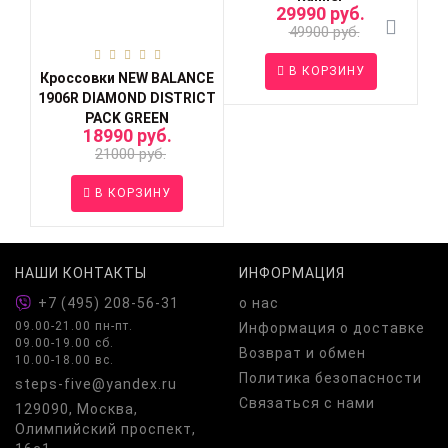
29990 руб.
49900 руб.
В КОРЗИНУ
Кроссовки NEW BALANCE
1906R DIAMOND DISTRICT
PACK GREEN
18990 руб.
21000 руб.
В КОРЗИНУ
НАШИ КОНТАКТЫ
ИНФОРМАЦИЯ
+7 (495) 208-56-31
о нас
09.00-21.00 пн-пт.
Информация о доставке
09.00-19.00 сб.
Возврат и обмен
10.00-18.00 вс.
Политика безопасности
steps-five@yandex.ru
Связаться с нами
129090, Москва,
Олимпийский проспект,