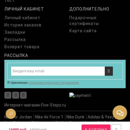
16с1
ЛИЧНЫЙ КАБИНЕТ
ДОПОЛНИТЕЛЬНО
Личный кабинет
Подарочные
сертификаты
История заказов
Карта сайта
Закладки
Рассылка
Возврат товара
РАССЫЛКА
Я принимаю
пользовательское соглашения
Интернет-магазин Five-Steps.ru
Nike Air Jordan
Nike Air Force 1
Nike Dunk
Adidas & Yeezy
New Balance
Balenciaga
Golden Goose
Amiri
Old Order
Premiata
Новинки
16990 руб.
19000 руб.
В КОРЗИНУ