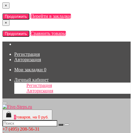
×
Перейти в закладки
Продолжить
×
Сравнить товары
Продолжить
Регистрация
Авторизация
Мои закладки
0
Личный кабинет
Регистрация
Авторизация
0
товаров, на 0 руб.
+7 (495) 208-56-31