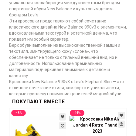
уникальная коллаборация между известным брендом
спортивной обуви New Balance и культовым деним-
брендом Levi's.
Эти кроссовки представляют собой сочетание
классического дизайна New Balance 990v3 с элементами,
вдохновленными текстурой и эстетикой денима, что
придает им особый характер.
Верх обуви выполнен из высококачественной замши и
текстиля, имитирующего кожу «слона», что
обеспечивает не только стильный внешний вид, но и
долговечность. Использование премиальных
материалов подчеркивает внимание к деталям и
качеству.
Кроссовки New Balance 990v3 x Levi's Elephant Skin — это
отличное сочетание стиля, комфорта и уникальности,
которые привлекут внимание ценителей модной обуви.
ПОКУПАЮТ ВМЕСТЕ
-48%
-44%
-2