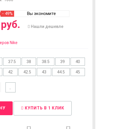
- 49%
Вы экономите
руб.
Нашли дешевле
еров Nike
37.5
38
38.5
39
40
42
42.5
43
44.5
45
НУ
КУПИТЬ В 1 КЛИК