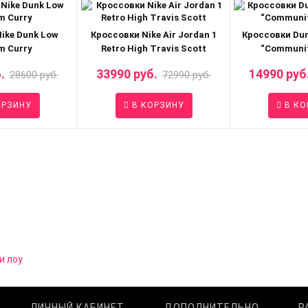
ike Dunk Low
Кроссовки Nike Air Jordan 1
Кроссовки Dun
m Curry
Retro High Travis Scott
“Communit
.
33990 руб.
14990 руб
28600 руб.
72990 руб.
ОРЗИНУ
В КОРЗИНУ
В КО
и лоу
ЛИЧНЫЙ КАБИНЕТ
ДОПОЛНИТЕЛЬНО
Р