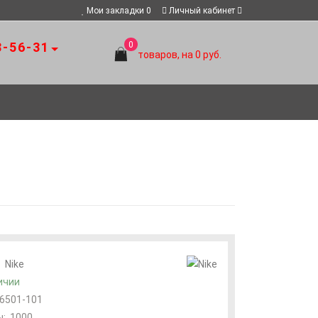
Мои закладки
0
Личный кабинет
8-56-31
0
товаров, на 0 руб.
:
Nike
ичии
6501-101
:
1000