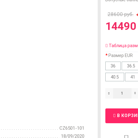
28600 руб.
14490 
Таблица разм
Размер EUR
36
36.5
40.5
41
В КОРЗИ
CZ6501-101
18/09/2020