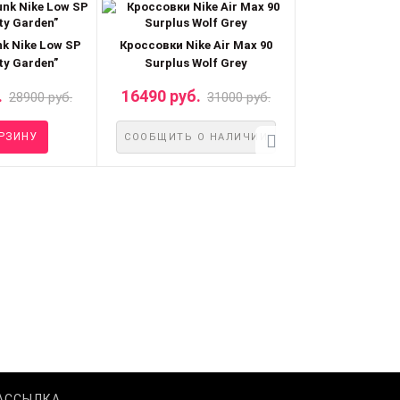
k Nike Low SP
Кроссовки Nike Air Max 90
Кроссовки TIGH
y Garden”
Surplus Wolf Grey
Dunk L
.
16490 руб.
16890 руб.
28900 руб.
31000 руб.
РЗИНУ
В КО
СООБЩИТЬ О НАЛИЧИИ
АССЫЛКА